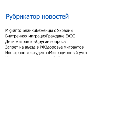
Рубрикатор новостей
Migranto.Бланки
Беженцы с Украины
Внутренняя миграция
Граждане ЕАЭС
Дети мигрантов
Другие вопросы
Запрет на въезд в РФ
Здоровье мигрантов
Иностранные студенты
Миграционный учет
Налоги и взносы
Новости СНГ
Организованный набор
Патент на работу
Проверки ФМС России
РВП ВНЖ гражданство РФ
Работодатели для трудовых мигрантов
Работодатель-физлицо
Разрешение на работу
Реестр контролируемых лиц
СВО
Экзамены для мигрантов
Подпишитесь на рассылку