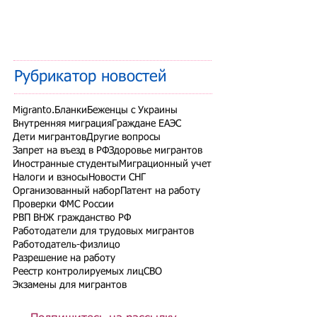
Рубрикатор новостей
Migranto.Бланки
Беженцы с Украины
Внутренняя миграция
Граждане ЕАЭС
Дети мигрантов
Другие вопросы
Запрет на въезд в РФ
Здоровье мигрантов
Иностранные студенты
Миграционный учет
Налоги и взносы
Новости СНГ
Организованный набор
Патент на работу
Проверки ФМС России
РВП ВНЖ гражданство РФ
Работодатели для трудовых мигрантов
Работодатель-физлицо
Разрешение на работу
Реестр контролируемых лиц
СВО
Экзамены для мигрантов