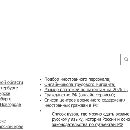
Подбор иностранного персонала;
кой области
Онлайн-школа трудового мигранта;
етербурге
Размер платежей по патентам на 2026 г.;
ирске
Гражданство РФ (онлайн-сервисы
);
нбурге
Список центров временного содержания
 Новгороде
иностранных граждан в РФ
Список вузов, где можно сдать экзам
русскому языку, истории России и осн
ске
законодательства по субъектам РФ
арском крае