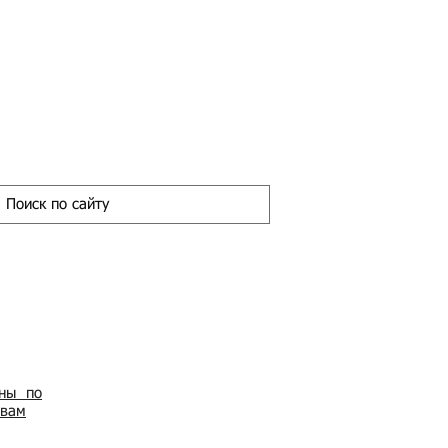
ены по
овам