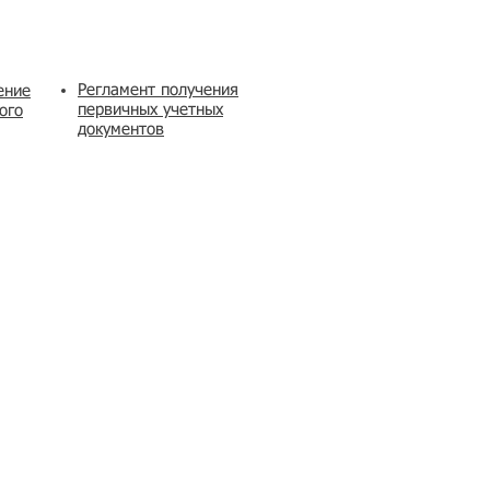
Регламент получения
ение
первичных учетных
ого
документов