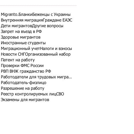
Migranto.Бланки
Беженцы с Украины
Внутренняя миграция
Граждане ЕАЭС
Дети мигрантов
Другие вопросы
Запрет на въезд в РФ
Здоровье мигрантов
Иностранные студенты
Миграционный учет
Налоги и взносы
Новости СНГ
Организованный набор
Патент на работу
Проверки ФМС России
РВП ВНЖ гражданство РФ
Работодатели для трудовых мигрантов
Работодатель-физлицо
Разрешение на работу
Реестр контролируемых лиц
СВО
Экзамены для мигрантов