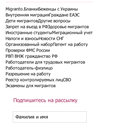
Migranto.Бланки
Беженцы с Украины
Внутренняя миграция
Граждане ЕАЭС
Дети мигрантов
Другие вопросы
Запрет на въезд в РФ
Здоровье мигрантов
Иностранные студенты
Миграционный учет
Налоги и взносы
Новости СНГ
Организованный набор
Патент на работу
Проверки ФМС России
РВП ВНЖ гражданство РФ
Работодатели для трудовых мигрантов
Работодатель-физлицо
Разрешение на работу
Реестр контролируемых лиц
СВО
Экзамены для мигрантов
Подпишитесь на рассылку