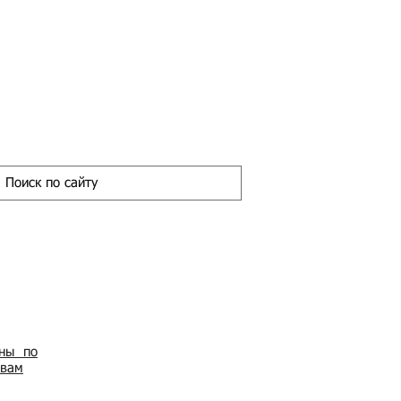
ены по
овам