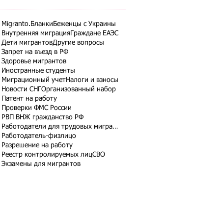
Migranto.Бланки
Беженцы с Украины
Внутренняя миграция
Граждане ЕАЭС
Дети мигрантов
Другие вопросы
Запрет на въезд в РФ
Здоровье мигрантов
Иностранные студенты
Миграционный учет
Налоги и взносы
Новости СНГ
Организованный набор
Патент на работу
Проверки ФМС России
РВП ВНЖ гражданство РФ
Работодатели для трудовых мигрантов
Работодатель-физлицо
Разрешение на работу
Реестр контролируемых лиц
СВО
Экзамены для мигрантов