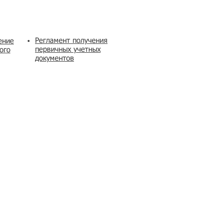
Регламент получения
ение
первичных учетных
ого
документов