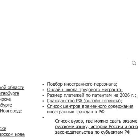
Подбор иностранного персонала;
кой области
Онлайн-школа трудового мигранта;
етербурге
Размер платежей по патентам на 2026 г.;
ирске
Гражданство РФ (онлайн-сервисы
);
нбурге
Список центров временного содержания
 Новгороде
иностранных граждан в РФ
Список вузов, где можно сдать экзам
русскому языку, истории России и осн
ске
законодательства по субъектам РФ
арском крае