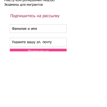
Реестр контролируемых лиц
СВО
Экзамены для мигрантов
Подпишитесь на рассылку
Подписаться
Подбор иностранного персонала;
Онлайн-школа трудового мигранта;
Размер платежей по патентам на 2026 г.;
Гражданство РФ (онлайн-сервисы
);
Список центров временного содержания
иностранных граждан в РФ