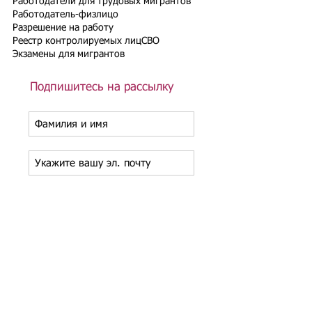
Работодатели для трудовых мигрантов
Работодатель-физлицо
Разрешение на работу
Реестр контролируемых лиц
СВО
Экзамены для мигрантов
Подпишитесь на рассылку
Подписаться
Подбор иностранного персонала;
Онлайн-школа трудового мигранта;
Размер платежей по патентам на 2026 г.;
Гражданство РФ (онлайн-сервисы
);
Список центров временного содержания