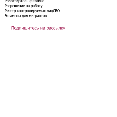
Работодатель-физлицо
Разрешение на работу
Реестр контролируемых лиц
СВО
Экзамены для мигрантов
Подпишитесь на рассылку
Подписаться
Подбор иностранного персонала;
Онлайн-школа трудового мигранта;
Размер платежей по патентам на 2026 г.;
Гражданство РФ (онлайн-сервисы
);
Список центров временного содержания
иностранных граждан в РФ