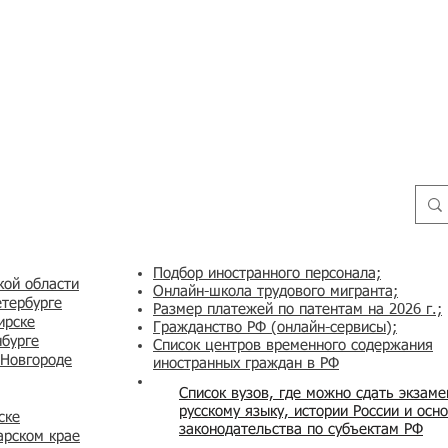
Подбор иностранного персонала;
кой области
Онлайн-школа трудового мигранта;
етербурге
Размер платежей по патентам на 2026 г.;
ирске
Гражданство РФ (онлайн-сервисы
);
нбурге
Список центров временного содержания
 Новгороде
иностранных граждан в РФ
Список вузов, где можно сдать экзам
русскому языку, истории России и осн
ске
законодательства по субъектам РФ
арском крае