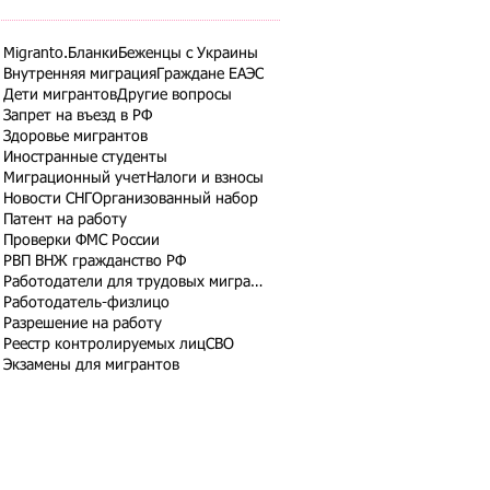
Migranto.Бланки
Беженцы с Украины
Внутренняя миграция
Граждане ЕАЭС
Дети мигрантов
Другие вопросы
Запрет на въезд в РФ
Здоровье мигрантов
Иностранные студенты
Миграционный учет
Налоги и взносы
Новости СНГ
Организованный набор
Патент на работу
Проверки ФМС России
РВП ВНЖ гражданство РФ
Работодатели для трудовых мигрантов
Работодатель-физлицо
Разрешение на работу
Реестр контролируемых лиц
СВО
Экзамены для мигрантов