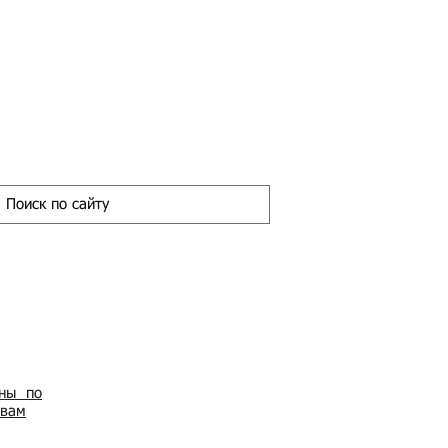
ены по
овам