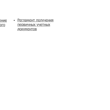
Регламент получения
ение
первичных учетных
ого
документов