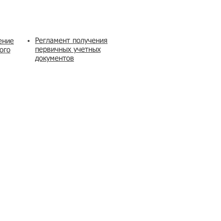
Регламент получения
ение
первичных учетных
ого
документов