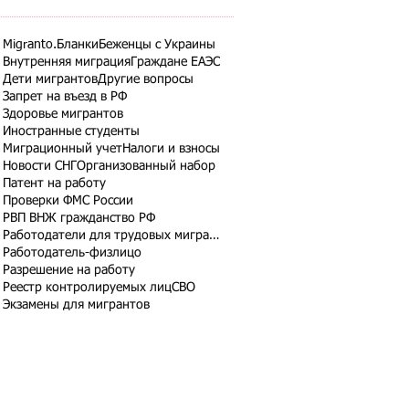
Migranto.Бланки
Беженцы с Украины
Внутренняя миграция
Граждане ЕАЭС
Дети мигрантов
Другие вопросы
Запрет на въезд в РФ
Здоровье мигрантов
Иностранные студенты
Миграционный учет
Налоги и взносы
Новости СНГ
Организованный набор
Патент на работу
Проверки ФМС России
РВП ВНЖ гражданство РФ
Работодатели для трудовых мигрантов
Работодатель-физлицо
Разрешение на работу
Реестр контролируемых лиц
СВО
Экзамены для мигрантов