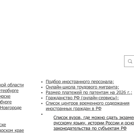
Подбор иностранного персонала;
кой области
Онлайн-школа трудового мигранта;
етербурге
Размер платежей по патентам на 2026 г.;
ирске
Гражданство РФ (онлайн-сервисы
);
нбурге
Список центров временного содержания
 Новгороде
иностранных граждан в РФ
Список вузов, где можно сдать экзам
русскому языку, истории России и осн
ске
законодательства по субъектам РФ
арском крае