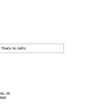
ены по
овам