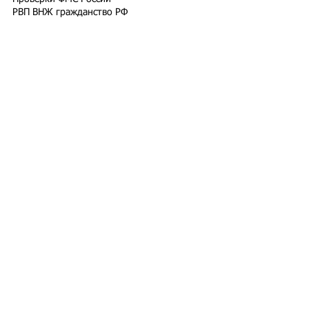
РВП ВНЖ гражданство РФ
Работодатели для трудовых мигрантов
Работодатель-физлицо
Разрешение на работу
Реестр контролируемых лиц
СВО
Экзамены для мигрантов
Подпишитесь на рассылку
Подписаться
Подбор иностранного персонала;
Онлайн-школа трудового мигранта;
Размер платежей по патентам на 2026 г.;