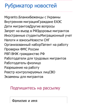
Рубрикатор новостей
Migranto.Бланки
Беженцы с Украины
Внутренняя миграция
Граждане ЕАЭС
Дети мигрантов
Другие вопросы
Запрет на въезд в РФ
Здоровье мигрантов
Иностранные студенты
Миграционный учет
Налоги и взносы
Новости СНГ
Организованный набор
Патент на работу
Проверки ФМС России
РВП ВНЖ гражданство РФ
Работодатели для трудовых мигрантов
Работодатель-физлицо
Разрешение на работу
Реестр контролируемых лиц
СВО
Экзамены для мигрантов
Подпишитесь на рассылку