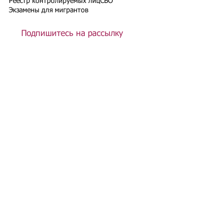
Реестр контролируемых лиц
СВО
Экзамены для мигрантов
Подпишитесь на рассылку
Подписаться
Подбор иностранного персонала;
Онлайн-школа трудового мигранта;
Размер платежей по патентам на 2026 г.;
Гражданство РФ (онлайн-сервисы
);
Список центров временного содержания
иностранных граждан в РФ