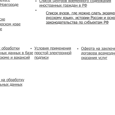
Список центров временного содержания
 Новгороде
иностранных граждан в РФ
Список вузов, где можно сдать экзам
русскому языку, истории России и осн
ске
законодательства по субъектам РФ
арском крае
же
 обработки
Условия применения
​Оферта на заключ
ных данных в базе
простой электронной
договора возмездн
зюме и вакансий
подписи
оказания услуг
 на обработку
льных данных