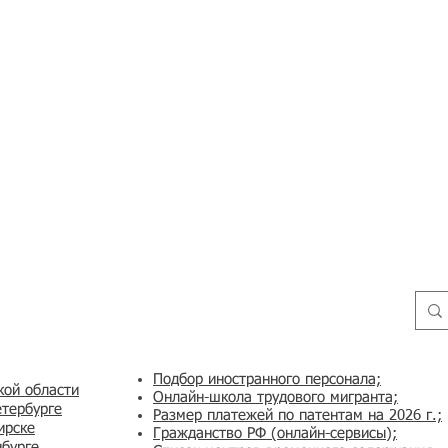
Подбор иностранного персонала;
кой области
Онлайн-школа трудового мигранта;
етербурге
Размер платежей по патентам на 2026 г.;
ирске
Гражданство РФ (онлайн-сервисы
);
нбурге