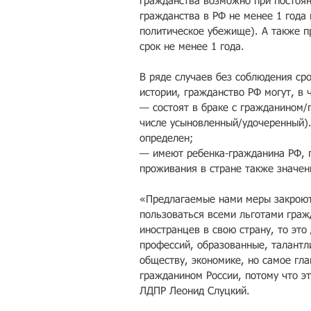
гражданства возможно при постоян
гражданства в РФ не менее 1 года
политическое убежище). А также п
срок не менее 1 года.
В ряде случаев без соблюдения сро
истории, гражданство РФ могут, в 
— состоят в браке с гражданином/г
числе усыновленный/удочеренный). 
определен;
— имеют ребенка-гражданина РФ, п
проживания в стране также значен
«Предлагаемые нами меры закроют
пользоваться всеми льготами граж
иностранцев в свою страну, то эт
профессий, образованные, талантл
обществу, экономике, но самое гла
гражданином России, потому что э
ЛДПР Леонид Слуцкий.