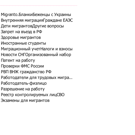
Migranto.Бланки
Беженцы с Украины
Внутренняя миграция
Граждане ЕАЭС
Дети мигрантов
Другие вопросы
Запрет на въезд в РФ
Здоровье мигрантов
Иностранные студенты
Миграционный учет
Налоги и взносы
Новости СНГ
Организованный набор
Патент на работу
Проверки ФМС России
РВП ВНЖ гражданство РФ
Работодатели для трудовых мигрантов
Работодатель-физлицо
Разрешение на работу
Реестр контролируемых лиц
СВО
Экзамены для мигрантов