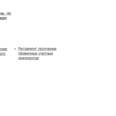
ены по
овам
Регламент получения
ение
первичных учетных
ого
документов