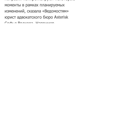
моменты в рамках планируемых 
изменений, сказала «Ведомостям» 
юрист адвокатского бюро Asterisk 
Софья Волкова. Например, 
появилось уточнение, что обратиться 
за РВП за рамками квоты можно 
будет по прошествии двух лет в 
браке на день самого обращения. 
Кроме того, проект более четко 
конкретизирует характер участия в 
жизни ребенка. Родитель-иностранец 
должен подтвердить, что он 
содержит и воспитывает ребенка или 
совместно проживает со вторым 
родителем, добавила она.
Источник: 
Ведомости
Теги:
РВП ВНЖ гражданство РФ