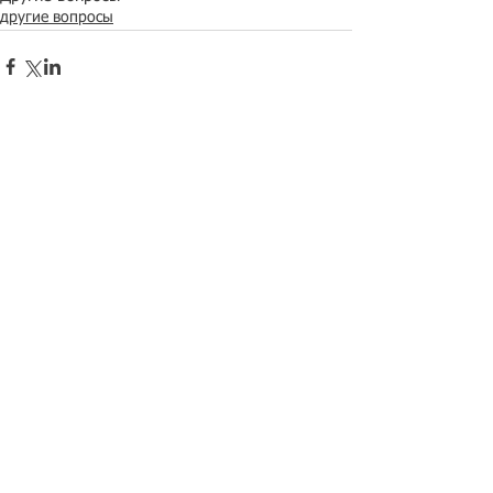
другие вопросы
Рубрикатор новостей
Migranto.Бланки
Беженцы с Украины
Внутренняя миграция
Граждане ЕАЭС
Дети мигрантов
Другие вопросы