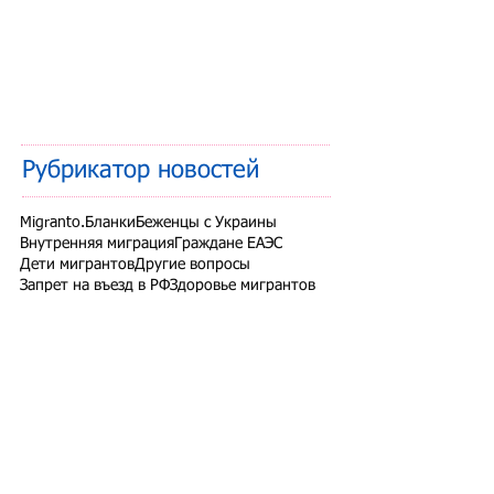
Рубрикатор новостей
Migranto.Бланки
Беженцы с Украины
Внутренняя миграция
Граждане ЕАЭС
Дети мигрантов
Другие вопросы
Запрет на въезд в РФ
Здоровье мигрантов
Иностранные студенты
Миграционный учет
Налоги и взносы
Новости СНГ
Организованный набор
Патент на работу
Проверки ФМС России
РВП ВНЖ гражданство РФ
Работодатели для трудовых мигрантов
Работодатель-физлицо
Разрешение на работу
Реестр контролируемых лиц
СВО