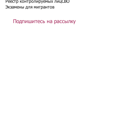
Реестр контролируемых лиц
СВО
Экзамены для мигрантов
Подпишитесь на рассылку
Подписаться
Подбор иностранного персонала;
Онлайн-школа трудового мигранта;
Размер платежей по патентам на 2026 г.;
Гражданство РФ (онлайн-сервисы
);
Список центров временного содержания
иностранных граждан в РФ