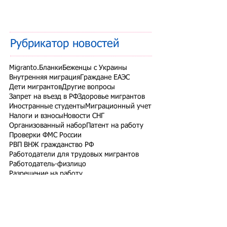
Рубрикатор новостей
Migranto.Бланки
Беженцы с Украины
Внутренняя миграция
Граждане ЕАЭС
Дети мигрантов
Другие вопросы
Запрет на въезд в РФ
Здоровье мигрантов
Иностранные студенты
Миграционный учет
Налоги и взносы
Новости СНГ
Организованный набор
Патент на работу
Проверки ФМС России
РВП ВНЖ гражданство РФ
Работодатели для трудовых мигрантов
Работодатель-физлицо
Разрешение на работу
Реестр контролируемых лиц
СВО
Экзамены для мигрантов
Подпишитесь на рассылку