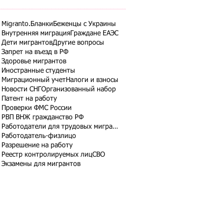
Migranto.Бланки
Беженцы с Украины
Внутренняя миграция
Граждане ЕАЭС
Дети мигрантов
Другие вопросы
Запрет на въезд в РФ
Здоровье мигрантов
Иностранные студенты
Миграционный учет
Налоги и взносы
Новости СНГ
Организованный набор
Патент на работу
Проверки ФМС России
РВП ВНЖ гражданство РФ
Работодатели для трудовых мигрантов
Работодатель-физлицо
Разрешение на работу
Реестр контролируемых лиц
СВО
Экзамены для мигрантов