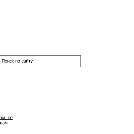
ены по
овам