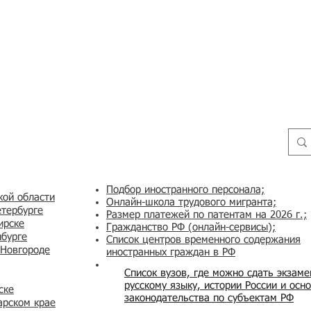
Подбор иностранного персонала;
кой области
Онлайн-школа трудового мигранта;
етербурге
Размер платежей по патентам на 2026 г.;
ирске
Гражданство РФ (онлайн-сервисы
);
нбурге
Список центров временного содержания
 Новгороде
иностранных граждан в РФ
Список вузов, где можно сдать экзам
русскому языку, истории России и осн
ске
законодательства по субъектам РФ
арском крае