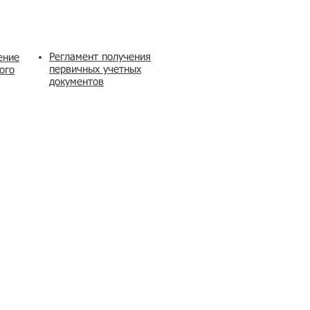
Регламент получения
ение
первичных учетных
ого
документов