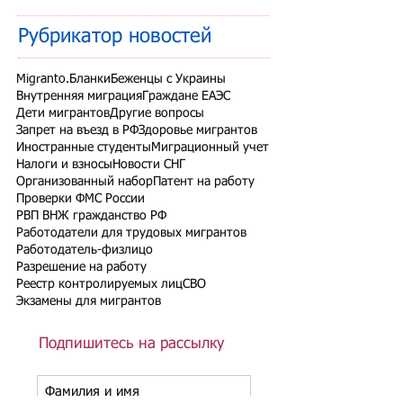
Рубрикатор новостей
Migranto.Бланки
Беженцы с Украины
Внутренняя миграция
Граждане ЕАЭС
Дети мигрантов
Другие вопросы
Запрет на въезд в РФ
Здоровье мигрантов
Иностранные студенты
Миграционный учет
Налоги и взносы
Новости СНГ
Организованный набор
Патент на работу
Проверки ФМС России
РВП ВНЖ гражданство РФ
Работодатели для трудовых мигрантов
Работодатель-физлицо
Разрешение на работу
Реестр контролируемых лиц
СВО
Экзамены для мигрантов
Подпишитесь на рассылку