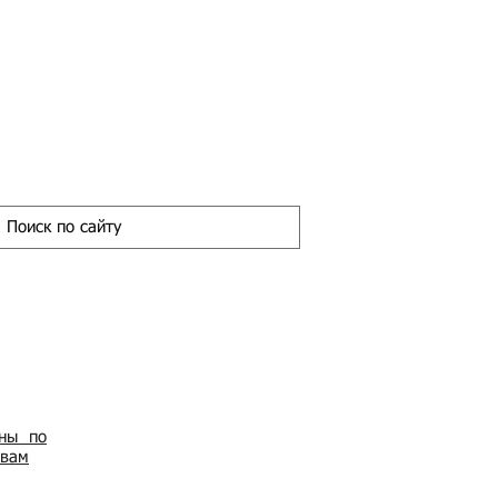
ены по
овам