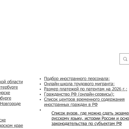
Подбор иностранного персонала;
кой области
Онлайн-школа трудового мигранта;
етербурге
Размер платежей по патентам на 2026 г.;
ирске
Гражданство РФ (онлайн-сервисы
);
нбурге
Список центров временного содержания
 Новгороде
иностранных граждан в РФ
Список вузов, где можно сдать экзам
русскому языку, истории России и осн
ске
законодательства по субъектам РФ
арском крае