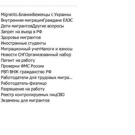
Migranto.Бланки
Беженцы с Украины
Внутренняя миграция
Граждане ЕАЭС
Дети мигрантов
Другие вопросы
Запрет на въезд в РФ
Здоровье мигрантов
Иностранные студенты
Миграционный учет
Налоги и взносы
Новости СНГ
Организованный набор
Патент на работу
Проверки ФМС России
РВП ВНЖ гражданство РФ
Работодатели для трудовых мигрантов
Работодатель-физлицо
Разрешение на работу
Реестр контролируемых лиц
СВО
Экзамены для мигрантов