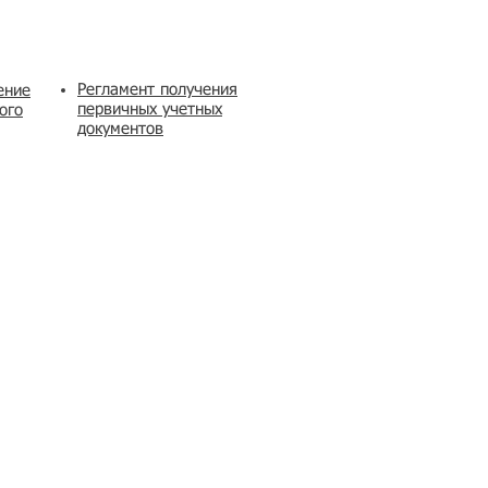
Регламент получения
ение
первичных учетных
ого
документов