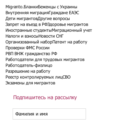
Migranto.Бланки
Беженцы с Украины
Внутренняя миграция
Граждане ЕАЭС
Дети мигрантов
Другие вопросы
Запрет на въезд в РФ
Здоровье мигрантов
Иностранные студенты
Миграционный учет
Налоги и взносы
Новости СНГ
Организованный набор
Патент на работу
Проверки ФМС России
РВП ВНЖ гражданство РФ
Работодатели для трудовых мигрантов
Работодатель-физлицо
Разрешение на работу
Реестр контролируемых лиц
СВО
Экзамены для мигрантов
Подпишитесь на рассылку