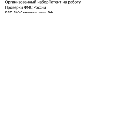
Организованный набор
Патент на работу
Проверки ФМС России
РВП ВНЖ гражданство РФ
Работодатели для трудовых мигрантов
Работодатель-физлицо
Разрешение на работу
Реестр контролируемых лиц
СВО
Экзамены для мигрантов
Подпишитесь на рассылку
Подписаться
Подбор иностранного персонала;