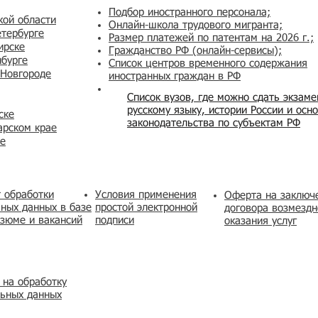
Подбор иностранного персонала;
кой области
Онлайн-школа трудового мигранта;
етербурге
Размер платежей по патентам на 2026 г.;
ирске
Гражданство РФ (онлайн-сервисы
);
нбурге
Список центров временного содержания
 Новгороде
иностранных граждан в РФ
Список вузов, где можно сдать экзам
русскому языку, истории России и осн
ске
законодательства по субъектам РФ
арском крае
же
 обработки
Условия применения
​Оферта на заключ
ных данных в базе
простой электронной
договора возмездн
зюме и вакансий
подписи
оказания услуг
 на обработку
льных данных