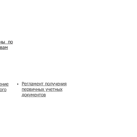
ены по
овам
Регламент получения
ение
первичных учетных
ого
документов