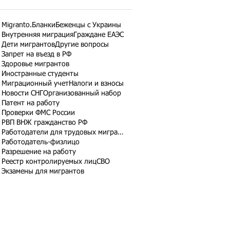
Migranto.Бланки
Беженцы с Украины
Внутренняя миграция
Граждане ЕАЭС
Дети мигрантов
Другие вопросы
Запрет на въезд в РФ
Здоровье мигрантов
Иностранные студенты
Миграционный учет
Налоги и взносы
Новости СНГ
Организованный набор
Патент на работу
Проверки ФМС России
РВП ВНЖ гражданство РФ
Работодатели для трудовых мигрантов
Работодатель-физлицо
Разрешение на работу
Реестр контролируемых лиц
СВО
Экзамены для мигрантов