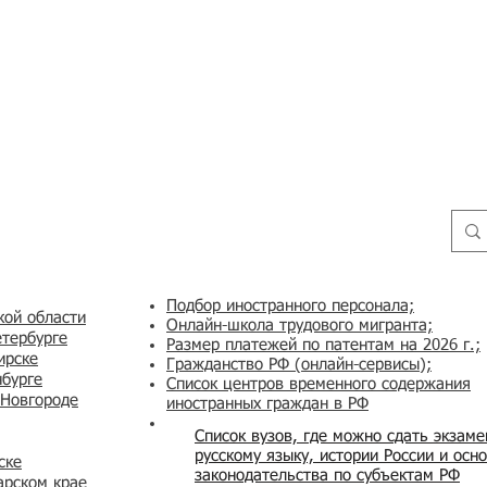
Подбор иностранного персонала;
кой области
Онлайн-школа трудового мигранта;
етербурге
Размер платежей по патентам на 2026 г.;
ирске
Гражданство РФ (онлайн-сервисы
);
нбурге
Список центров временного содержания
 Новгороде
иностранных граждан в РФ
Список вузов, где можно сдать экзам
русскому языку, истории России и осн
ске
законодательства по субъектам РФ
арском крае