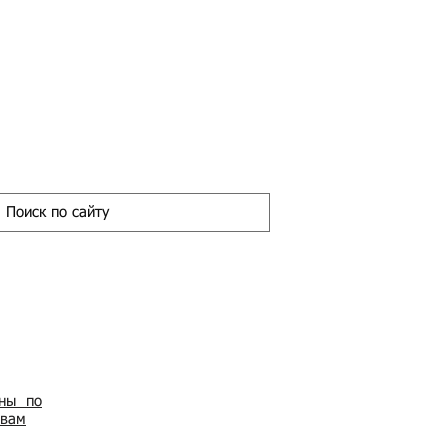
ены по
овам