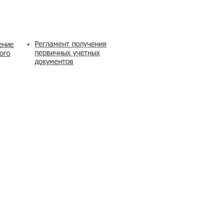
Регламент получения
ение
первичных учетных
ого
документов