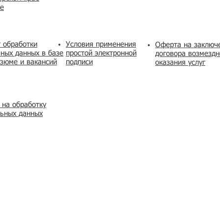
же
 обработки
Условия применения
​Оферта на заключ
ных данных в базе
простой электронной
договора возмездн
зюме и вакансий
подписи
оказания услуг
 на обработку
льных данных