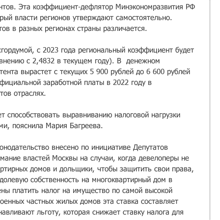
ентов. Эта коэффициент-дефлятор Минэкономразвития РФ 
рый власти регионов утверждают самостоятельно. 
тов в разных регионах страны различается.
гордумой, с 2023 года региональный коэффициент будет 
внению с 2,4832 в текущем году). В  денежном 
ента вырастет с текущих 5 900 рублей до 6 600 рублей 
фициальной заработной платы в 2022 году в 
тов отраслях. 
т способствовать выравниванию налоговой нагрузки 
ми, пояснила Мария Багреева.
конодательство внесено по инициативе Депутатов 
мание властей Москвы на случаи, когда девелоперы не 
ртирных домов и дольщики, чтобы защитить свои права, 
долевую собственность на многоквартирный дом в 
ны платить налог на имущество по самой высокой 
роенных частных жилых домов эта ставка составляет 
навливают льготу, которая снижает ставку налога для 