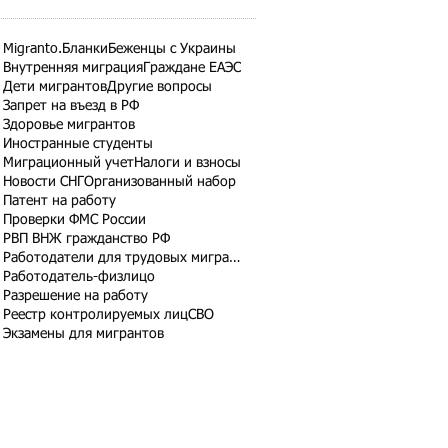
Migranto.Бланки
Беженцы с Украины
Внутренняя миграция
Граждане ЕАЭС
Дети мигрантов
Другие вопросы
Запрет на въезд в РФ
Здоровье мигрантов
Иностранные студенты
Миграционный учет
Налоги и взносы
Новости СНГ
Организованный набор
Патент на работу
Проверки ФМС России
РВП ВНЖ гражданство РФ
Работодатели для трудовых мигрантов
Работодатель-физлицо
Разрешение на работу
Реестр контролируемых лиц
СВО
Экзамены для мигрантов