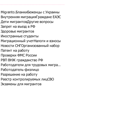
Migranto.Бланки
Беженцы с Украины
Внутренняя миграция
Граждане ЕАЭС
Дети мигрантов
Другие вопросы
Запрет на въезд в РФ
Здоровье мигрантов
Иностранные студенты
Миграционный учет
Налоги и взносы
Новости СНГ
Организованный набор
Патент на работу
Проверки ФМС России
РВП ВНЖ гражданство РФ
Работодатели для трудовых мигрантов
Работодатель-физлицо
Разрешение на работу
Реестр контролируемых лиц
СВО
Экзамены для мигрантов