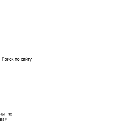
ены по
овам