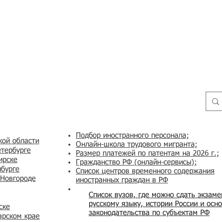
Подбор иностранного персонала;
кой области
Онлайн-школа трудового мигранта;
етербурге
Размер платежей по патентам на 2026 г.;
ирске
Гражданство РФ (онлайн-сервисы
);
нбурге
Список центров временного содержания
 Новгороде
иностранных граждан в РФ
Список вузов, где можно сдать экзам
русскому языку, истории России и осн
ске
законодательства по субъектам РФ
арском крае