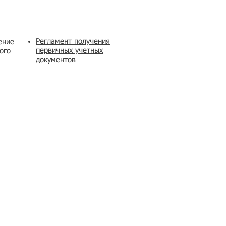
Регламент получения
ение
первичных учетных
ого
документов