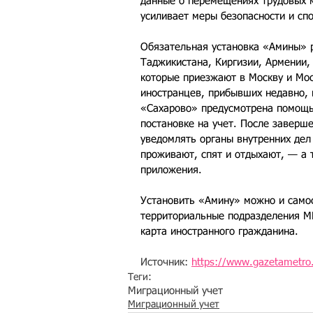
данные о перемещениях трудовых м
усиливает меры безопасности и сп
Обязательная установка «Амины» р
Таджикистана, Киргизии, Армении,
которые приезжают в Москву и Мос
иностранцев, прибывших недавно,
«Сахарово» предусмотрена помощь
постановке на учет. После заверш
уведомлять органы внутренних дел
проживают, спят и отдыхают, — а 
приложения. 
Установить «Амину» можно и самос
территориальные подразделения М
карта иностранного гражданина.
Источник: 
https://www.gazetametro
Теги:
Миграционный учет
Миграционный учет