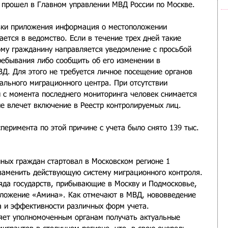
 прошел в Главном управлении МВД России по Москве.
овки приложения информация о местоположении 
ется в ведомство. Если в течение трех дней такие 
ому гражданину направляется уведомление с просьбой 
ребывания либо сообщить об его изменении в 
Д. Для этого не требуется личное посещение органов 
ального миграционного центра. При отсутствии 
й с момента последнего мониторинга человек снимается 
ие влечет включение в Реестр контролируемых лиц. 
перимента по этой причине с учета было снято 139 тыс. 
нных граждан стартовал в Московском регионе 1 
 заменить действующую систему миграционного контроля. 
яда государств, прибывающие в Москву и Подмосковье, 
иложение «Амина». Как отмечают в МВД, нововведение 
 и эффективности различных форм учета. 
яет уполномоченным органам получать актуальные 