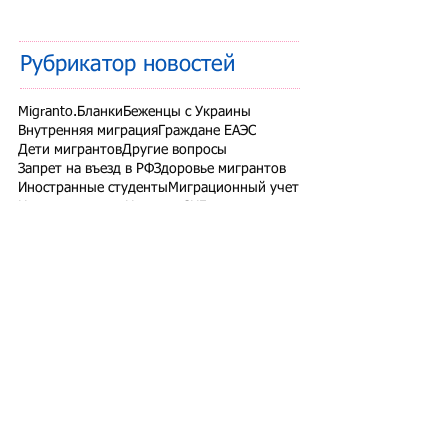
Рубрикатор новостей
Migranto.Бланки
Беженцы с Украины
Внутренняя миграция
Граждане ЕАЭС
Дети мигрантов
Другие вопросы
Запрет на въезд в РФ
Здоровье мигрантов
Иностранные студенты
Миграционный учет
Налоги и взносы
Новости СНГ
Организованный набор
Патент на работу
Проверки ФМС России
РВП ВНЖ гражданство РФ
Работодатели для трудовых мигрантов
Работодатель-физлицо
Разрешение на работу
Реестр контролируемых лиц
СВО
Экзамены для мигрантов
Подпишитесь на рассылку