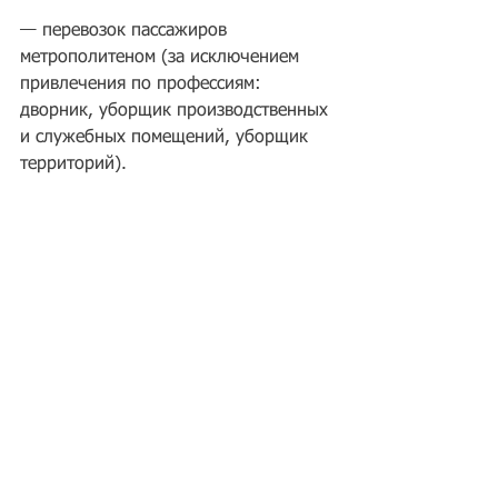
— перевозок пассажиров 
метрополитеном (за исключением 
привлечения по профессиям: 
дворник, уборщик производственных 
и служебных помещений, уборщик 
территорий).
— легковых такси, арендованных 
легковых автомобилей.
— образования, за исключением 
подсобных рабочих.
— деятельности агентств по подбору 
персонала.
*(из проекта нормативного 
правового акта Самарской области)