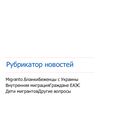
Рубрикатор новостей
Migranto.Бланки
Беженцы с Украины
Внутренняя миграция
Граждане ЕАЭС
Дети мигрантов
Другие вопросы
Запрет на въезд в РФ
Здоровье мигрантов
Иностранные студенты
Миграционный учет
Налоги и взносы
Новости СНГ
Организованный набор
Патент на работу
Проверки ФМС России
РВП ВНЖ гражданство РФ
Работодатели для трудовых мигрантов
Работодатель-физлицо