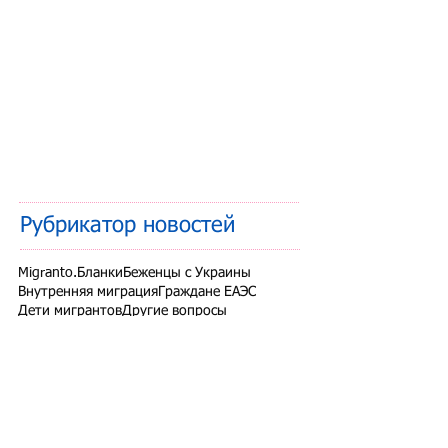
Рубрикатор новостей
Migranto.Бланки
Беженцы с Украины
Внутренняя миграция
Граждане ЕАЭС
Дети мигрантов
Другие вопросы
Запрет на въезд в РФ
Здоровье мигрантов
Иностранные студенты
Миграционный учет
Налоги и взносы
Новости СНГ
Организованный набор
Патент на работу
Проверки ФМС России
РВП ВНЖ гражданство РФ
Работодатели для трудовых мигрантов