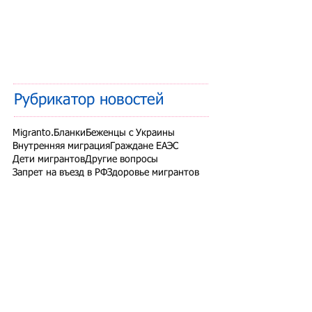
Рубрикатор новостей
Migranto.Бланки
Беженцы с Украины
Внутренняя миграция
Граждане ЕАЭС
Дети мигрантов
Другие вопросы
Запрет на въезд в РФ
Здоровье мигрантов
Иностранные студенты
Миграционный учет
Налоги и взносы
Новости СНГ
Организованный набор
Патент на работу
Проверки ФМС России
РВП ВНЖ гражданство РФ
Работодатели для трудовых мигрантов
Работодатель-физлицо
Разрешение на работу
Реестр контролируемых лиц
СВО
Экзамены для мигрантов