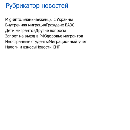
Рубрикатор новостей
Migranto.Бланки
Беженцы с Украины
Внутренняя миграция
Граждане ЕАЭС
Дети мигрантов
Другие вопросы
Запрет на въезд в РФ
Здоровье мигрантов
Иностранные студенты
Миграционный учет
Налоги и взносы
Новости СНГ
Организованный набор
Патент на работу
Проверки ФМС России
РВП ВНЖ гражданство РФ
Работодатели для трудовых мигрантов
Работодатель-физлицо
Разрешение на работу
Реестр контролируемых лиц
СВО
Экзамены для мигрантов
Подпишитесь на рассылку