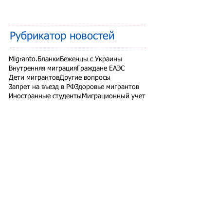
Рубрикатор новостей
Migranto.Бланки
Беженцы с Украины
Внутренняя миграция
Граждане ЕАЭС
Дети мигрантов
Другие вопросы
Запрет на въезд в РФ
Здоровье мигрантов
Иностранные студенты
Миграционный учет
Налоги и взносы
Новости СНГ
Организованный набор
Патент на работу
Проверки ФМС России
РВП ВНЖ гражданство РФ
Работодатели для трудовых мигрантов
Работодатель-физлицо
Разрешение на работу
Реестр контролируемых лиц
СВО
Экзамены для мигрантов
Подпишитесь на рассылку