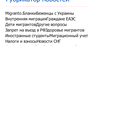
Migranto.Бланки
Беженцы с Украины
Внутренняя миграция
Граждане ЕАЭС
Дети мигрантов
Другие вопросы
Запрет на въезд в РФ
Здоровье мигрантов
Иностранные студенты
Миграционный учет
Налоги и взносы
Новости СНГ
Организованный набор
Патент на работу
Проверки ФМС России
РВП ВНЖ гражданство РФ
Работодатели для трудовых мигрантов
Работодатель-физлицо
Разрешение на работу
Реестр контролируемых лиц
СВО
Экзамены для мигрантов
Подпишитесь на рассылку