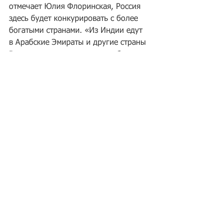
отмечает Юлия Флоринская, Россия 
здесь будет конкурировать с более 
богатыми странами. «Из Индии едут 
в Арабские Эмираты и другие страны 
Востока, зарплаты там могут быть 
выше»,— говорит эксперт. Кроме 
того, отмечает Алексей Миронов, 
сколь-либо массовое закрытие 
потребности работодателей 
мигрантами в России невозможно без 
поддержки и содействия 
региональных властей. «Для 
мигрантов надо создавать среду, 
инфраструктуру — вопрос в том, 
какие регионы захотят активно этим 
заниматься»,— говорит он.
Источник: 
kommersant.ru
Теги: