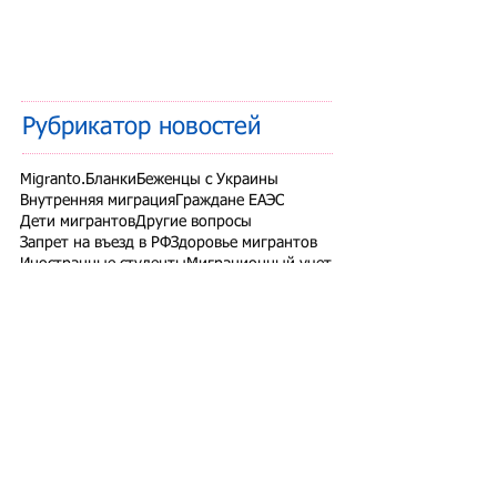
Рубрикатор новостей
Migranto.Бланки
Беженцы с Украины
Внутренняя миграция
Граждане ЕАЭС
Дети мигрантов
Другие вопросы
Запрет на въезд в РФ
Здоровье мигрантов
Иностранные студенты
Миграционный учет
Налоги и взносы
Новости СНГ
Организованный набор
Патент на работу
Проверки ФМС России
РВП ВНЖ гражданство РФ
Работодатели для трудовых мигрантов
Работодатель-физлицо
Разрешение на работу
Реестр контролируемых лиц
СВО
Экзамены для мигрантов