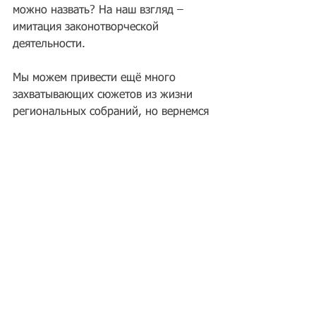
можно назвать? На наш взгляд – 
имитация законотворческой 
деятельности.
Мы можем привести ещё много 
захватывающих сюжетов из жизни 
региональных собраний, но вернемся 
к теме нашей статьи. 
В этом году 
беда пришла откуда не ждали.
Мы уже привыкли к тому, что 
региональные «заксы» бегут впереди 
паровоза и устанавливают 
территориальные коэффициенты 
вперед Минэкономразвития. В этот 
раз встряску для всех решило  
устроить само министерство. Оно 
подготовило проект приказа о 
внесении изменений в свой 