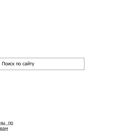
ены по
овам