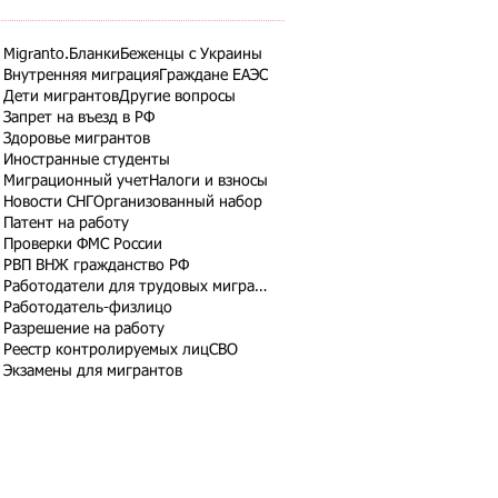
Migranto.Бланки
Беженцы с Украины
Внутренняя миграция
Граждане ЕАЭС
Дети мигрантов
Другие вопросы
Запрет на въезд в РФ
Здоровье мигрантов
Иностранные студенты
Миграционный учет
Налоги и взносы
Новости СНГ
Организованный набор
Патент на работу
Проверки ФМС России
РВП ВНЖ гражданство РФ
Работодатели для трудовых мигрантов
Работодатель-физлицо
Разрешение на работу
Реестр контролируемых лиц
СВО
Экзамены для мигрантов