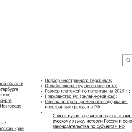
Подбор иностранного персонала;
кой области
Онлайн-школа трудового мигранта;
етербурге
Размер платежей по патентам на 2026 г.;
ирске
Гражданство РФ (онлайн-сервисы
);
нбурге
Список центров временного содержания
 Новгороде
иностранных граждан в РФ
Список вузов, где можно сдать экзам
русскому языку, истории России и осн
ске
законодательства по субъектам РФ
арском крае