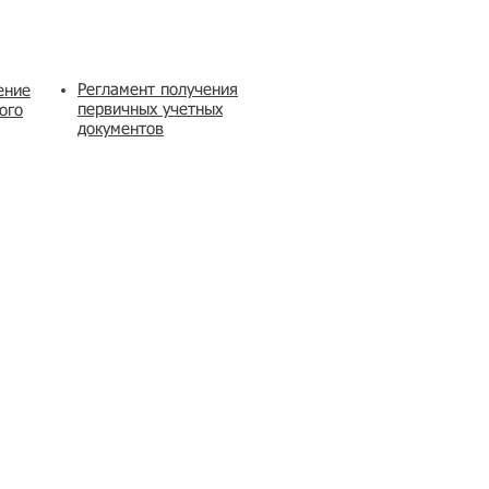
Регламент получения
ение
первичных учетных
ого
документов