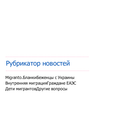
Рубрикатор новостей
Migranto.Бланки
Беженцы с Украины
Внутренняя миграция
Граждане ЕАЭС
Дети мигрантов
Другие вопросы
Запрет на въезд в РФ
Здоровье мигрантов
Иностранные студенты
Миграционный учет
Налоги и взносы
Новости СНГ
Организованный набор
Патент на работу
Проверки ФМС России
РВП ВНЖ гражданство РФ
Работодатели для трудовых мигрантов