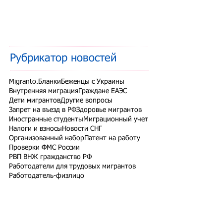
Рубрикатор новостей
Migranto.Бланки
Беженцы с Украины
Внутренняя миграция
Граждане ЕАЭС
Дети мигрантов
Другие вопросы
Запрет на въезд в РФ
Здоровье мигрантов
Иностранные студенты
Миграционный учет
Налоги и взносы
Новости СНГ
Организованный набор
Патент на работу
Проверки ФМС России
РВП ВНЖ гражданство РФ
Работодатели для трудовых мигрантов
Работодатель-физлицо
Разрешение на работу
Реестр контролируемых лиц
СВО
Экзамены для мигрантов