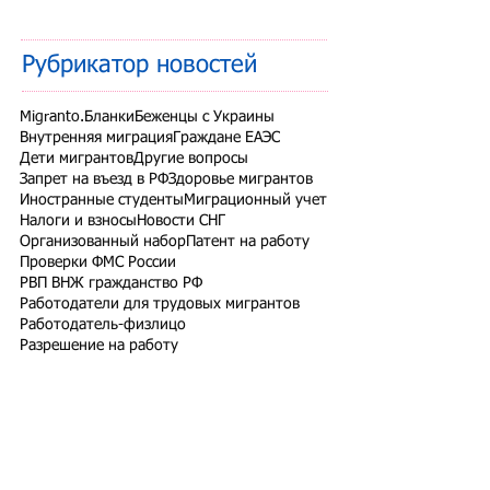
Рубрикатор новостей
Migranto.Бланки
Беженцы с Украины
Внутренняя миграция
Граждане ЕАЭС
Дети мигрантов
Другие вопросы
Запрет на въезд в РФ
Здоровье мигрантов
Иностранные студенты
Миграционный учет
Налоги и взносы
Новости СНГ
Организованный набор
Патент на работу
Проверки ФМС России
РВП ВНЖ гражданство РФ
Работодатели для трудовых мигрантов
Работодатель-физлицо
Разрешение на работу
Реестр контролируемых лиц
СВО
Экзамены для мигрантов
Подпишитесь на рассылку