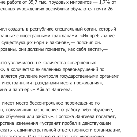
оне работают 35,7 тыс. трудовых мигрантов — 1,7% от 
тельных учреждениях республики обучаются почти 26 
чил создать в республике специальный орган, который 
язанные с иностранными гражданами. «Их пребывание 
 существующих норм и законов»,— пояснил он. 
рованы, они должны понимать, как себя вести»,— 
что увеличилось не количество совершенных 
РФ, а количество выявленных правонарушений по 
является усиление контроля государственными органами 
 иностранными гражданами места проживания»,— 
ина и партнеры» Айшат Зангиева.
е имеет место бесконтрольное перемещение по 
н, получивших разрешение на работу либо обучение, 
х обучения или работы». Госпожа Зангиева полагает, 
рстана изменения «устранят пробел в действующем 
екать к административной ответственности организации, 
тельство». Она также считает, что увеличение 