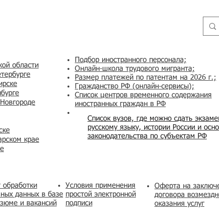
Подбор иностранного персонала;
кой области
Онлайн-школа трудового мигранта;
етербурге
Размер платежей по патентам на 2026 г.;
ирске
Гражданство РФ (онлайн-сервисы
);
нбурге
Список центров временного содержания
 Новгороде
иностранных граждан в РФ
Список вузов, где можно сдать экзам
русскому языку, истории России и осн
ске
законодательства по субъектам РФ
арском крае
же
 обработки
Условия применения
​Оферта на заключ
ных данных в базе
простой электронной
договора возмездн
зюме и вакансий
подписи
оказания услуг