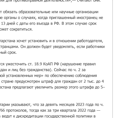
тия для противоправной деятельности»,— считают они.
ют обязать образовательные или научные организации 
 органы о случаях, когда приглашенный иностранец не 
 13 дней с даты его въезда в РФ. В этом случае срок 
ожет сократиться.
тарстана хочет установить и в отношении работодателя, 
странцами. Он должен будет уведомлять, если работники 
ный срок.
ся ужесточить ст. 18.9 КоАП РФ (нарушение правил 
ан и лиц без гражданства). Сейчас по ч. 2 за 
ой установленных мер» по обеспечению соблюдения 
стране предусмотрен штраф для граждан от 2 тыс. до 4 
арстана предлагают увеличить размер этого штрафа до 5–
арии указывают, что за девять месяцев 2023 года по ч. 
766 протоколов, тогда как за три квартала 2022 года — 
 ведут к дискредитации государственной политики в 