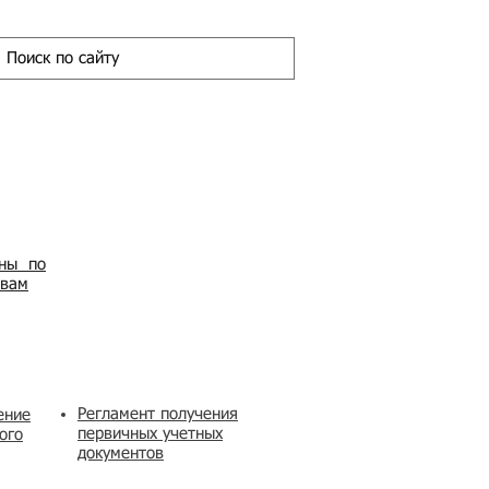
ены по
овам
Регламент получения
ение
первичных учетных
ого
документов