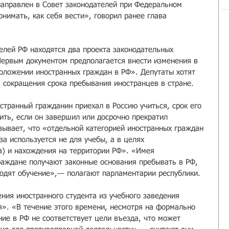
направлен в Совет законодателей при Федеральном 
нимать, как себя вести», говорил ранее глава 
елей РФ находятся два проекта законодательных 
Первым документом предполагается внести изменения в 
оложении иностранных граждан в РФ». Депутаты хотят 
 сокращения срока пребывания иностранцев в стране.
странный гражданин приехал в Россию учиться, срок его 
ить, если он завершил или досрочно прекратил 
зывает, что «отдельной категорией иностранных граждан 
за используется не для учебы, а в целях 
а) и нахождения на территории РФ». «Имея 
раждане получают законные основания пребывать в РФ, 
одят обучение»,— полагают парламентарии республики.
ния иностранного студента из учебного заведения 
». «В течение этого времени, несмотря на формально 
ие в РФ не соответствует цели въезда, что может 