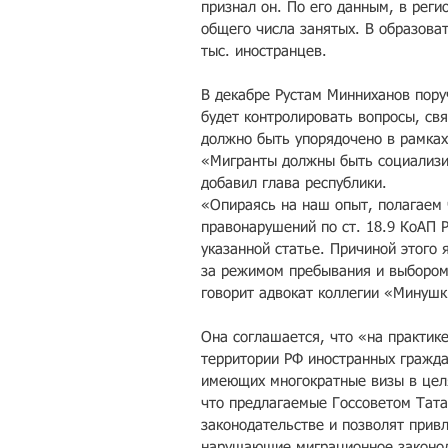
признал он. По его данным, в реги
общего числа занятых. В образова
тыс. иностранцев.
В декабре Рустам Минниханов пору
будет контролировать вопросы, св
должно быть упорядочено в рамках
«Мигранты должны быть социализи
добавил глава республики.
«Опираясь на наш опыт, полагаем 
правонарушений по ст. 18.9 КоАП 
указанной статье. Причиной этого 
за режимом пребывания и выбором
говорит адвокат коллегии «Минушк
Она соглашается, что «на практик
территории РФ иностранных гражда
имеющих многократные визы в целя
что предлагаемые Госсоветом Тата
законодательстве и позволят привл
нарушающие миграционное законода