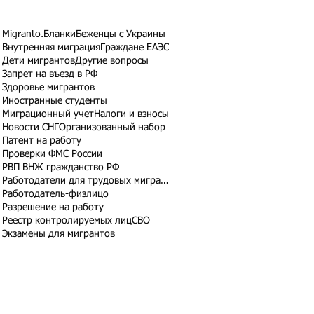
Migranto.Бланки
Беженцы с Украины
Внутренняя миграция
Граждане ЕАЭС
Дети мигрантов
Другие вопросы
Запрет на въезд в РФ
Здоровье мигрантов
Иностранные студенты
Миграционный учет
Налоги и взносы
Новости СНГ
Организованный набор
Патент на работу
Проверки ФМС России
РВП ВНЖ гражданство РФ
Работодатели для трудовых мигрантов
Работодатель-физлицо
Разрешение на работу
Реестр контролируемых лиц
СВО
Экзамены для мигрантов