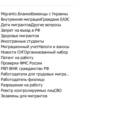
Migranto.Бланки
Беженцы с Украины
Внутренняя миграция
Граждане ЕАЭС
Дети мигрантов
Другие вопросы
Запрет на въезд в РФ
Здоровье мигрантов
Иностранные студенты
Миграционный учет
Налоги и взносы
Новости СНГ
Организованный набор
Патент на работу
Проверки ФМС России
РВП ВНЖ гражданство РФ
Работодатели для трудовых мигрантов
Работодатель-физлицо
Разрешение на работу
Реестр контролируемых лиц
СВО
Экзамены для мигрантов