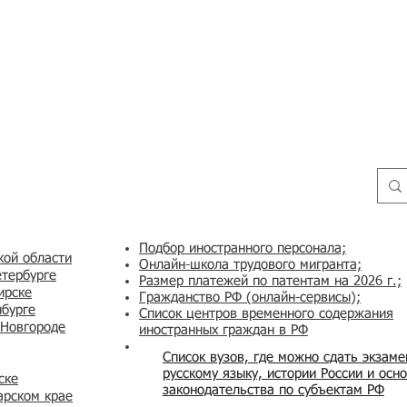
Подбор иностранного персонала;
кой области
Онлайн-школа трудового мигранта;
етербурге
Размер платежей по патентам на 2026 г.;
ирске
Гражданство РФ (онлайн-сервисы
);
нбурге
Список центров временного содержания
 Новгороде
иностранных граждан в РФ
Список вузов, где можно сдать экзам
русскому языку, истории России и осн
ске
законодательства по субъектам РФ
арском крае