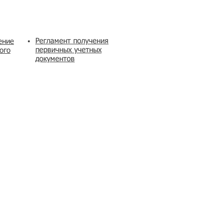
Регламент получения
ение
первичных учетных
ого
документов