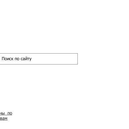
ены по
овам