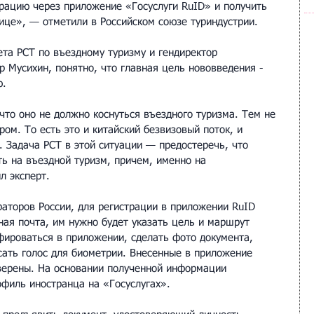
рацию через приложение «Госуслуги RuID» и получить 
нице», — отметили в Российском союзе туриндустрии.
ета РСТ по въездному туризму и гендиректор 
 Мусихин, понятно, что главная цель нововведения - 
ю.
то оно не должно коснуться въездного туризма. Тем не 
ром. То есть это и китайский безвизовый поток, и 
. Задача РСТ в этой ситуации — предостеречь, что 
ь на въездной туризм, причем, именно на 
л эксперт.
раторов России, для регистрации в приложении RuID 
ная почта, им нужно будет указать цель и маршрут 
фироваться в приложении, сделать фото документа, 
сать голос для биометрии. Внесенные в приложение 
верены. На основании полученной информации 
офиль иностранца на «Госуслугах».