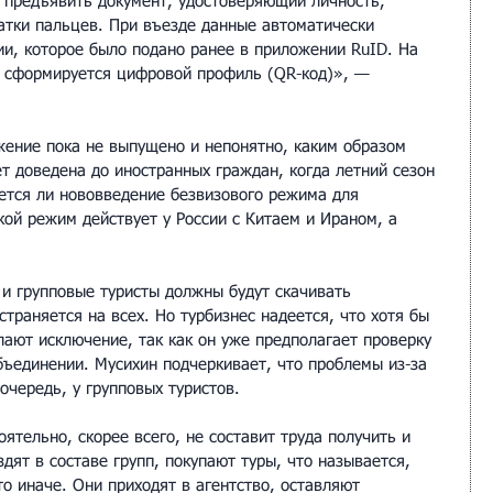
 предъявить документ, удостоверяющий личность, 
атки пальцев. При въезде данные автоматически 
ии, которое было подано ранее в приложении RuID. На 
 сформируется цифровой профиль (QR-код)», — 
жение пока не выпущено и непонятно, каким образом 
т доведена до иностранных граждан, когда летний сезон 
нется ли нововведение безвизового режима для 
кой режим действует у России с Китаем и Ираном, а 
 групповые туристы должны будут скачивать 
траняется на всех. Но турбизнес надеется, что хотя бы 
лают исключение, так как он уже предполагает проверку 
бъединении. Мусихин подчеркивает, что проблемы из-за 
очередь, у групповых туристов.
оятельно, скорее всего, не составит труда получить и 
здят в составе групп, покупают туры, что называется, 
то иначе. Они приходят в агентство, оставляют 