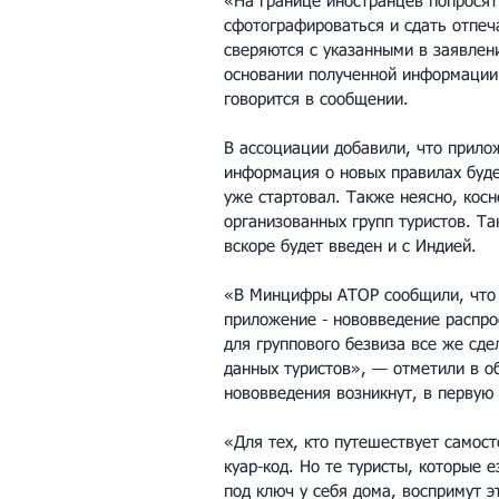
«На границе иностранцев попросят
сфотографироваться и сдать отпеч
сверяются с указанными в заявлен
основании полученной информации
говорится в сообщении.
В ассоциации добавили, что прило
информация о новых правилах буде
уже стартовал. Также неясно, кос
организованных групп туристов. Та
вскоре будет введен и с Индией.
«В Минцифры АТОР сообщили, что и
приложение - нововведение распрос
для группового безвиза все же сде
данных туристов», — отметили в о
нововведения возникнут, в первую 
«Для тех, кто путешествует самост
куар-код. Но те туристы, которые е
под ключ у себя дома, воспримут э