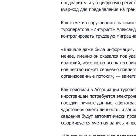
предварительную цифровую регист
куар-код для предъявления на гра
Как отметил соруководитель комит
туроператора «Интурист» Александр
контролировать трудовую миграци
«Вначале даже была информация, ч
менее, именно он оказался под уда
иранский, абсолютно все категории
новшество может серьезно повлият
организованные потоки», — замети
Как пояснили в Ассоциации туропе
иностранцам потребуется электрон
поездки, личные данные, сфотогра
удостоверяющего личность, и запи
сведения будут автоматически про
сформируется учетная запись и пр