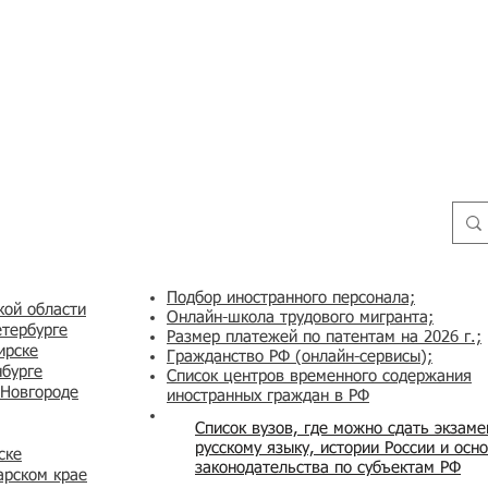
Подбор иностранного персонала;
кой области
Онлайн-школа трудового мигранта;
етербурге
Размер платежей по патентам на 2026 г.;
ирске
Гражданство РФ (онлайн-сервисы
);
нбурге
Список центров временного содержания
 Новгороде
иностранных граждан в РФ
Список вузов, где можно сдать экзам
русскому языку, истории России и осн
ске
законодательства по субъектам РФ
арском крае