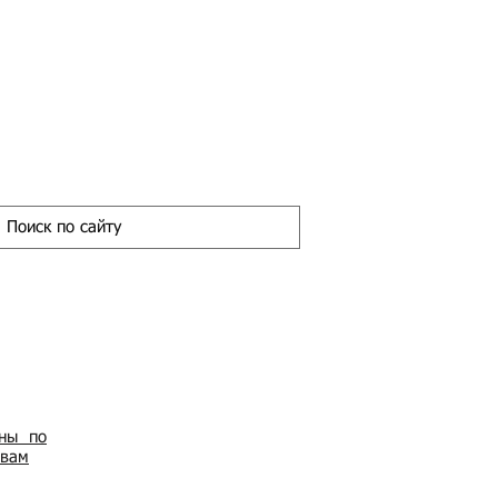
ены по
овам