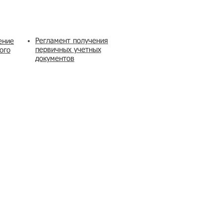
Регламент получения
ение
первичных учетных
ого
документов