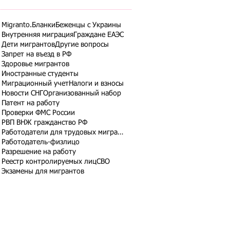
Migranto.Бланки
Беженцы с Украины
Внутренняя миграция
Граждане ЕАЭС
Дети мигрантов
Другие вопросы
Запрет на въезд в РФ
Здоровье мигрантов
Иностранные студенты
Миграционный учет
Налоги и взносы
Новости СНГ
Организованный набор
Патент на работу
Проверки ФМС России
РВП ВНЖ гражданство РФ
Работодатели для трудовых мигрантов
Работодатель-физлицо
Разрешение на работу
Реестр контролируемых лиц
СВО
Экзамены для мигрантов