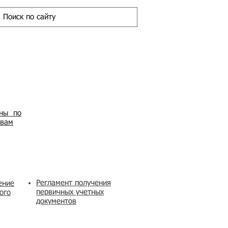
ены по
овам
Регламент получения
ение
первичных учетных
ого
документов