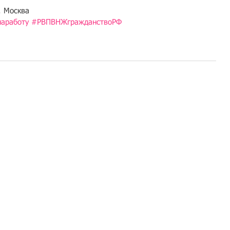
. Москва
аработу
#РВПВНЖгражданствоРФ