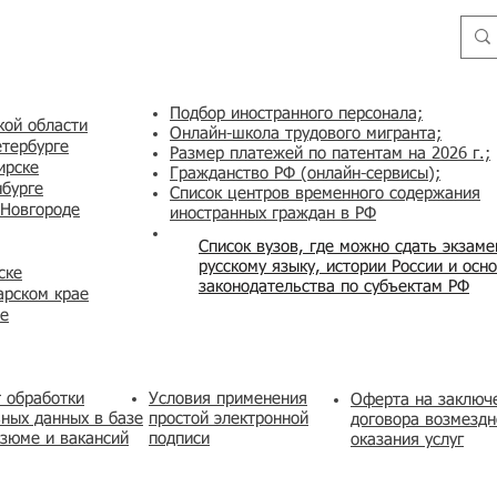
Подбор иностранного персонала;
кой области
Онлайн-школа трудового мигранта;
етербурге
Размер платежей по патентам на 2026 г.;
ирске
Гражданство РФ (онлайн-сервисы
);
нбурге
Список центров временного содержания
 Новгороде
иностранных граждан в РФ
Список вузов, где можно сдать экзам
русскому языку, истории России и осн
ске
законодательства по субъектам РФ
арском крае
же
 обработки
Условия применения
​Оферта на заключ
ных данных в базе
простой электронной
договора возмездн
зюме и вакансий
подписи
оказания услуг