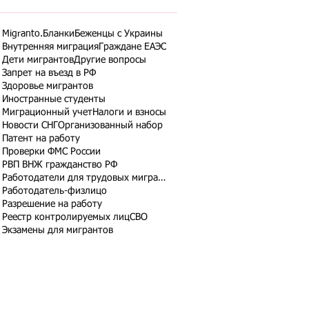
Migranto.Бланки
Беженцы с Украины
Внутренняя миграция
Граждане ЕАЭС
Дети мигрантов
Другие вопросы
Запрет на въезд в РФ
Здоровье мигрантов
Иностранные студенты
Миграционный учет
Налоги и взносы
Новости СНГ
Организованный набор
Патент на работу
Проверки ФМС России
РВП ВНЖ гражданство РФ
Работодатели для трудовых мигрантов
Работодатель-физлицо
Разрешение на работу
Реестр контролируемых лиц
СВО
Экзамены для мигрантов