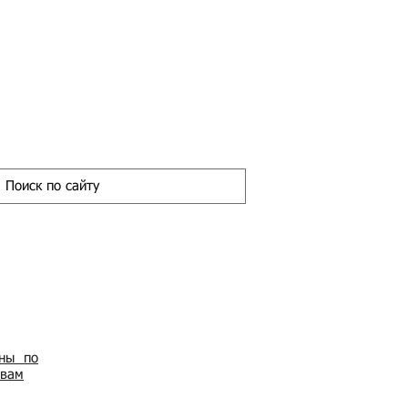
ены по
овам