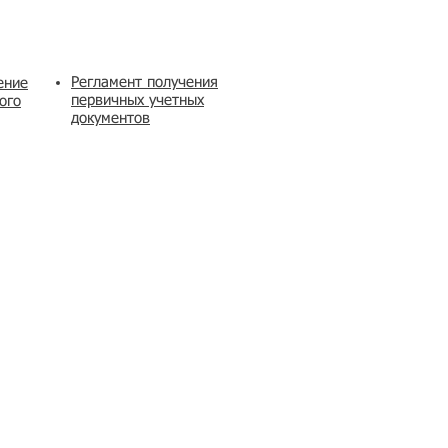
Регламент получения
ение
первичных учетных
ого
документов