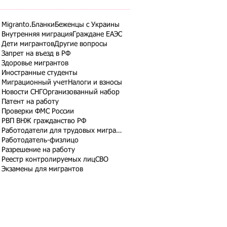
Migranto.Бланки
Беженцы с Украины
Внутренняя миграция
Граждане ЕАЭС
Дети мигрантов
Другие вопросы
Запрет на въезд в РФ
Здоровье мигрантов
Иностранные студенты
Миграционный учет
Налоги и взносы
Новости СНГ
Организованный набор
Патент на работу
Проверки ФМС России
РВП ВНЖ гражданство РФ
Работодатели для трудовых мигрантов
Работодатель-физлицо
Разрешение на работу
Реестр контролируемых лиц
СВО
Экзамены для мигрантов