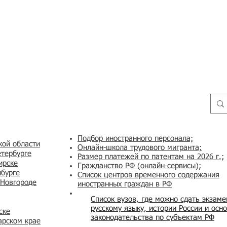
Подбор иностранного персонала;
кой области
Онлайн-школа трудового мигранта;
етербурге
Размер платежей по патентам на 2026 г.;
ирске
Гражданство РФ (онлайн-сервисы
);
нбурге
Список центров временного содержания
 Новгороде
иностранных граждан в РФ
Список вузов, где можно сдать экзам
русскому языку, истории России и осн
ске
законодательства по субъектам РФ
арском крае