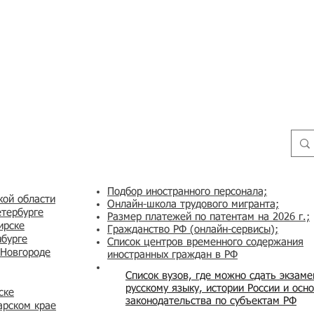
Подбор иностранного персонала;
кой области
Онлайн-школа трудового мигранта;
етербурге
Размер платежей по патентам на 2026 г.;
ирске
Гражданство РФ (онлайн-сервисы
);
нбурге
Список центров временного содержания
 Новгороде
иностранных граждан в РФ
Список вузов, где можно сдать экзам
русскому языку, истории России и осн
ске
законодательства по субъектам РФ
арском крае