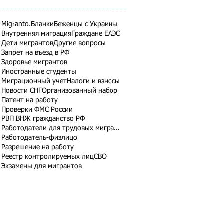
Migranto.Бланки
Беженцы с Украины
Внутренняя миграция
Граждане ЕАЭС
Дети мигрантов
Другие вопросы
Запрет на въезд в РФ
Здоровье мигрантов
Иностранные студенты
Миграционный учет
Налоги и взносы
Новости СНГ
Организованный набор
Патент на работу
Проверки ФМС России
РВП ВНЖ гражданство РФ
Работодатели для трудовых мигрантов
Работодатель-физлицо
Разрешение на работу
Реестр контролируемых лиц
СВО
Экзамены для мигрантов