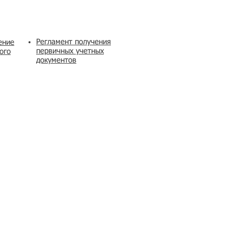
Регламент получения
ение
первичных учетных
ого
документов