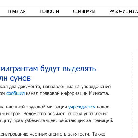
ГЛАВНАЯ
НОВОСТИ
СЕМИНАРЫ
РАБОЧИЕ ИЗ 
Обр
 мигрантам будут выделять
лн сумов
сал два документа, направленные на упорядочение 
ом 
сообщил
 канал правовой информации Минюста.
тва внешней трудовой миграции 
учреждается
 новое 
министров. Ведомство возьмет на себя управление 
ащиту прав узбекистанцев, работающих за границей.
ензированию частных агентств занятости. Также 