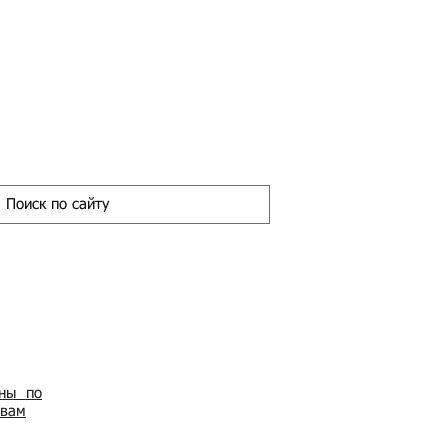
ены по
овам