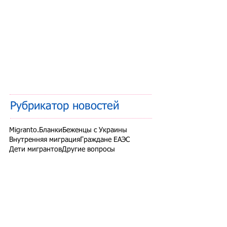
Рубрикатор новостей
Migranto.Бланки
Беженцы с Украины
Внутренняя миграция
Граждане ЕАЭС
Дети мигрантов
Другие вопросы
Запрет на въезд в РФ
Здоровье мигрантов
Иностранные студенты
Миграционный учет
Налоги и взносы
Новости СНГ
Организованный набор
Патент на работу
Проверки ФМС России
РВП ВНЖ гражданство РФ
Работодатели для трудовых мигрантов
Работодатель-физлицо