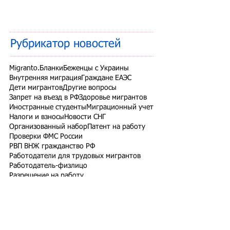
Рубрикатор новостей
Migranto.Бланки
Беженцы с Украины
Внутренняя миграция
Граждане ЕАЭС
Дети мигрантов
Другие вопросы
Запрет на въезд в РФ
Здоровье мигрантов
Иностранные студенты
Миграционный учет
Налоги и взносы
Новости СНГ
Организованный набор
Патент на работу
Проверки ФМС России
РВП ВНЖ гражданство РФ
Работодатели для трудовых мигрантов
Работодатель-физлицо
Разрешение на работу
Реестр контролируемых лиц
СВО
Экзамены для мигрантов
Подпишитесь на рассылку